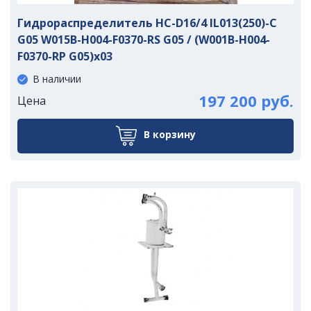
Гидрораспределитель HC-D16/4 IL013(250)-C
G05 W015B-H004-F0370-RS G05 / (W001B-H004-
F0370-RP G05)x03
В наличии
197 200 руб.
Цена
В корзину