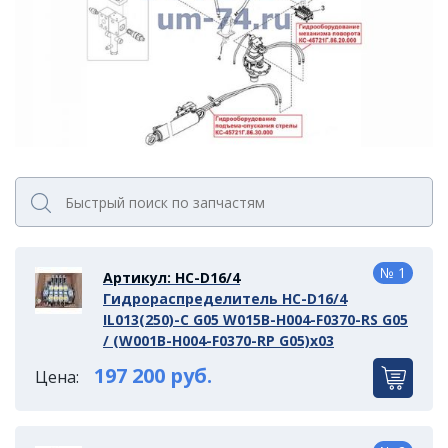
№ 1
Артикул: HC-D16/4
Гидрораспределитель HC-D16/4
IL013(250)-C G05 W015B-H004-F0370-RS G05
/ (W001B-H004-F0370-RP G05)x03
197 200 руб.
Цена: