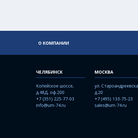
О КОМПАНИИ
ЧЕЛЯБИНСК
МОСКВА
Копейское шоссе,
ул. Староандреевска
д.48Д, оф.200
д.20
+7 (351) 225-77-03
+7 (495) 133-75-23
info@um-74.ru
sales@um-74.ru