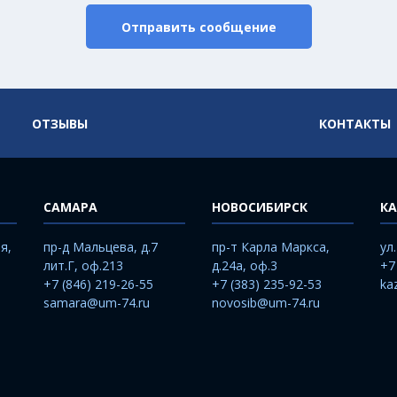
Отправить сообщение
ОТЗЫВЫ
КОНТАКТЫ
САМАРА
НОВОСИБИРСК
КА
я,
пр-д Мальцева, д.7
пр-т Карла Маркса,
ул
лит.Г, оф.213
д.24а, оф.3
+7
+7 (846) 219-26-55
+7 (383) 235-92-53
ka
samara@um-74.ru
novosib@um-74.ru