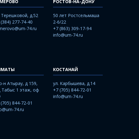
ЕМЕРОВО
РОСТОВ-НА-ДОНУ
. Терешковой, д.52
50 лет Ростсельмаша
 (384) 277-74-40
2-6/22
merovo@um-74.ru
+7 (863) 309-17-94
info@um-74.ru
ЛМАТЫ
КОСТАНАЙ
р-н Атырау, д 159,
ул. Карбышева, д.14
 Табыс 1 этаж, оф
+7 (705) 844-72-01
9
info@um-74.ru
 (705) 844-72-01
fo@um-74.ru