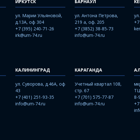
ИРКУТСК
БАРНАУЛ
К
ул. Марии Ульяновой,
ул. Антона Петрова,
ул
д.13А, оф 304
219 а, оф. 205
+7
+7 (395) 240-71-26
+7 (3852) 38-85-73
ke
irk@um-74.ru
info@um-74.ru
КАЛИНИНГРАД
КАРАГАНДА
А
ул. Суворова, д.46А, оф
Учетный квартал 108,
мк
43
стр. 67
ТЦ
+7 (401) 251-93-35
+7 (701) 575-77-87
8-
info@um-74.ru
info@um-74.ru
+7
in