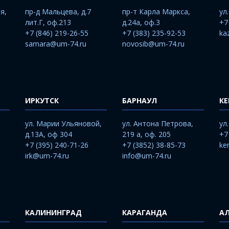
я,
пр-д Мальцева, д.7
пр-т Карла Маркса,
ул
лит.Г, оф.213
д.24а, оф.3
+7
+7 (846) 219-26-55
+7 (383) 235-92-53
ka
samara@um-74.ru
novosib@um-74.ru
ИРКУТСК
БАРНАУЛ
К
ул. Марии Ульяновой,
ул. Антона Петрова,
ул
д.13А, оф 304
219 а, оф. 205
+7
+7 (395) 240-71-26
+7 (3852) 38-85-73
ke
irk@um-74.ru
info@um-74.ru
КАЛИНИНГРАД
КАРАГАНДА
А