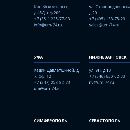
Копейское шоссе,
ул. Староандреевска
д.48Д, оф.200
д.20
+7 (351) 225-77-03
+7 (495) 133-75-23
info@um-74.ru
sales@um-74.ru
УФА
НИЖНЕВАРТОВСК
Хадии Давлетшиной, д.
ул. 9П, д.10
7, оф. 12
+7 (346) 630-02-33
+7 (347) 258-82-73
nv@um-74.ru
ufa@um-74.ru
СИМФЕРОПОЛЬ
СЕВАСТОПОЛЬ