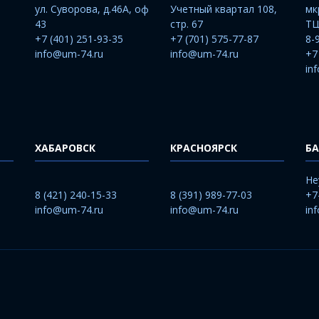
ул. Суворова, д.46А, оф
Учетный квартал 108,
мк
43
стр. 67
ТЦ
+7 (401) 251-93-35
+7 (701) 575-77-87
8-
info@um-74.ru
info@um-74.ru
+7
in
ХАБАРОВСК
КРАСНОЯРСК
БА
He
8 (421) 240-15-33
8 (391) 989-77-03
+7
info@um-74.ru
info@um-74.ru
in