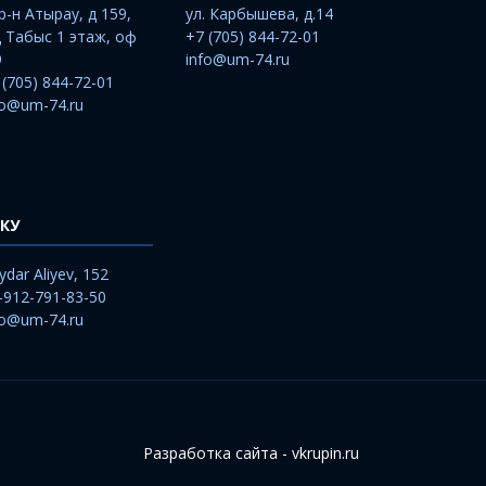
р-н Атырау, д 159,
ул. Карбышева, д.14
 Табыс 1 этаж, оф
+7 (705) 844-72-01
9
info@um-74.ru
 (705) 844-72-01
fo@um-74.ru
КУ
ydar Aliyev, 152
-912-791-83-50
fo@um-74.ru
Разработка сайта - vkrupin.ru