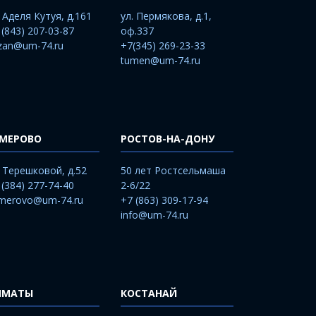
. Аделя Кутуя, д.161
ул. Пермякова, д.1,
 (843) 207-03-87
оф.337
zan@um-74.ru
+7(345) 269-23-33
tumen@um-74.ru
ЕМЕРОВО
РОСТОВ-НА-ДОНУ
. Терешковой, д.52
50 лет Ростсельмаша
 (384) 277-74-40
2-6/22
merovo@um-74.ru
+7 (863) 309-17-94
info@um-74.ru
ЛМАТЫ
КОСТАНАЙ