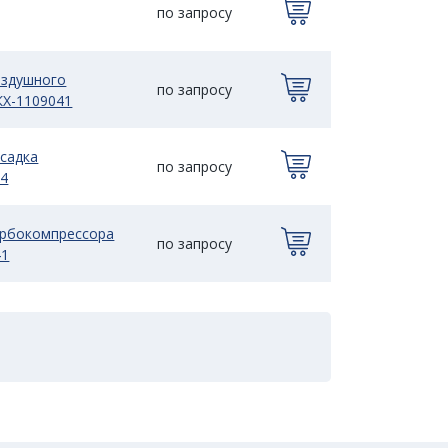
по запросу
оздушного
по запросу
КХ-1109041
садка
по запросу
44
урбокомпрессора
по запросу
41