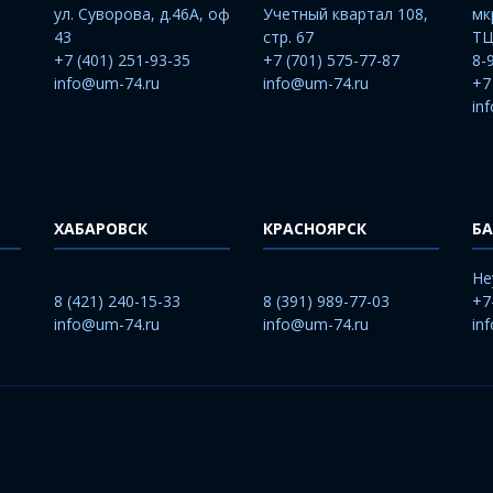
ул. Суворова, д.46А, оф
Учетный квартал 108,
мк
43
стр. 67
ТЦ
+7 (401) 251-93-35
+7 (701) 575-77-87
8-
info@um-74.ru
info@um-74.ru
+7
in
ХАБАРОВСК
КРАСНОЯРСК
БА
He
8 (421) 240-15-33
8 (391) 989-77-03
+7
info@um-74.ru
info@um-74.ru
in