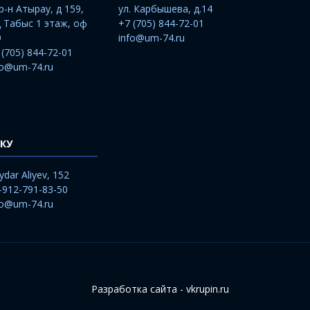
р-н Атырау, д 159,
ул. Карбышева, д.14
 Табыс 1 этаж, оф
+7 (705) 844-72-01
9
info@um-74.ru
 (705) 844-72-01
fo@um-74.ru
КУ
ydar Aliyev, 152
-912-791-83-50
fo@um-74.ru
Разработка сайта - vkrupin.ru