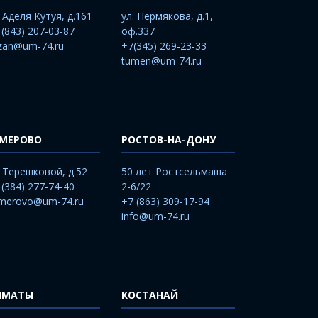
. Аделя Кутуя, д.161
ул. Пермякова, д.1,
 (843) 207-03-87
оф.337
zan@um-74.ru
+7(345) 269-23-33
tumen@um-74.ru
ЕМЕРОВО
РОСТОВ-НА-ДОНУ
. Терешковой, д.52
50 лет Ростсельмаша
 (384) 277-74-40
2-6/22
merovo@um-74.ru
+7 (863) 309-17-94
info@um-74.ru
ЛМАТЫ
КОСТАНАЙ