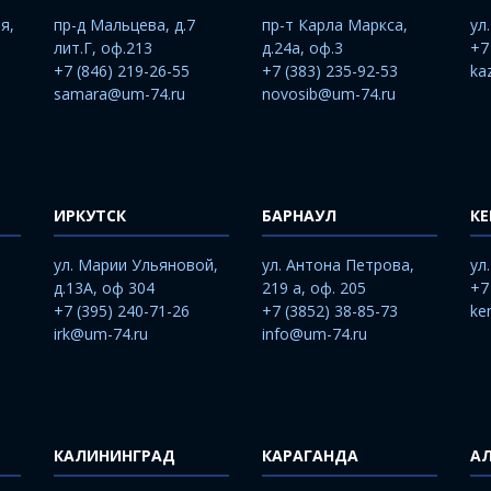
я,
пр-д Мальцева, д.7
пр-т Карла Маркса,
ул
лит.Г, оф.213
д.24а, оф.3
+7
+7 (846) 219-26-55
+7 (383) 235-92-53
ka
samara@um-74.ru
novosib@um-74.ru
ИРКУТСК
БАРНАУЛ
К
ул. Марии Ульяновой,
ул. Антона Петрова,
ул
д.13А, оф 304
219 а, оф. 205
+7
+7 (395) 240-71-26
+7 (3852) 38-85-73
ke
irk@um-74.ru
info@um-74.ru
КАЛИНИНГРАД
КАРАГАНДА
А