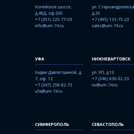
Копейское шоссе,
ул. Староандреевска
д.48Д, оф.200
д.20
+7 (351) 225-77-03
+7 (495) 133-75-23
info@um-74.ru
sales@um-74.ru
УФА
НИЖНЕВАРТОВСК
Хадии Давлетшиной, д.
ул. 9П, д.10
7, оф. 12
+7 (346) 630-02-33
+7 (347) 258-82-73
nv@um-74.ru
ufa@um-74.ru
СИМФЕРОПОЛЬ
СЕВАСТОПОЛЬ