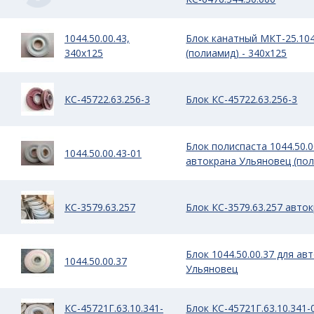
1044.50.00.43,
Блок канатный МКТ-25.104
340х125
(полиамид) - 340х125
КС-45722.63.256-3
Блок КС-45722.63.256-3
Блок полиспаста 1044.50.0
1044.50.00.43-01
автокрана Ульяновец (по
КС-3579.63.257
Блок КС-3579.63.257 авто
Блок 1044.50.00.37 для ав
1044.50.00.37
Ульяновец
КС-45721Г.63.10.341-
Блок КС-45721Г.63.10.341-