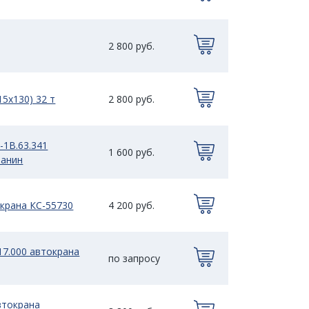
2 800 руб.
15х130) 32 т
2 800 руб.
-1В.63.341
1 600 руб.
чанин
окрана КС-55730
4 200 руб.
17.000 автокрана
по запросу
втокрана