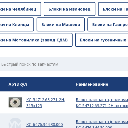
ки на Челябинец
Блоки на Ивановец
Блоки на Г
ки на Клинцы
Блоки на Машека
Блоки на Газпр
ки на Мотовилиха (завод СДМ)
Блоки на гусеничные
Артикул
Наименование
КС-54712.63.271-2Н,
Блок полиспаста, полиами
315х125
КС-54712.63.271-2Н авток
Блок полиспаста (полиами
КС-6476.344.30.000
КС-6476.344.30.000