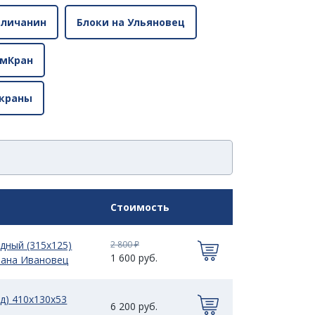
аличанин
Блоки на Ульяновец
омКран
 краны
Стоимость
дный (315х125)
2 800 ₽
1 600 руб.
рана Ивановец
д) 410х130х53
6 200 руб.