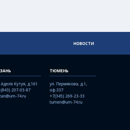
НОВОСТИ
ЗАНЬ
ТЮМЕНЬ
. Аделя Кутуя, д.161
ул. Пермякова, д.1,
 (843) 207-03-87
оф.337
zan@um-74.ru
+7(345) 269-23-33
tumen@um-74.ru