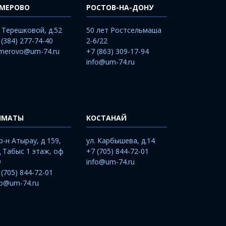
ЕМЕРОВО
РОСТОВ-НА-ДОНУ
. Терешковой, д.52
50 лет Ростсельмаша
 (384) 277-74-40
2-6/22
merovo@um-74.ru
+7 (863) 309-17-94
info@um-74.ru
ЛМАТЫ
КОСТАНАЙ
р-н Атырау, д 159,
ул. Карбышева, д.14
 Табыс 1 этаж, оф
+7 (705) 844-72-01
9
info@um-74.ru
 (705) 844-72-01
fo@um-74.ru