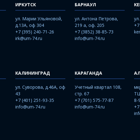
ИРКУТСК
БАРНАУЛ
К
ул. Марии Ульяновой,
ул. Антона Петрова,
ул
д.13А, оф 304
219 а, оф. 205
+7
+7 (395) 240-71-26
+7 (3852) 38-85-73
ke
irk@um-74.ru
info@um-74.ru
КАЛИНИНГРАД
КАРАГАНДА
А
ул. Суворова, д.46А, оф
Учетный квартал 108,
мк
43
стр. 67
ТЦ
+7 (401) 251-93-35
+7 (701) 575-77-87
8-
info@um-74.ru
info@um-74.ru
+7
in