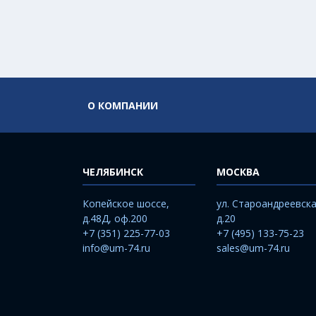
О КОМПАНИИ
ЧЕЛЯБИНСК
МОСКВА
Копейское шоссе,
ул. Староандреевска
д.48Д, оф.200
д.20
+7 (351) 225-77-03
+7 (495) 133-75-23
info@um-74.ru
sales@um-74.ru