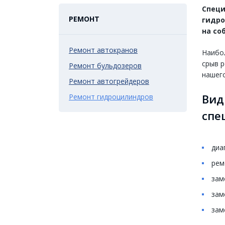
Специ
РЕМОНТ
гидро
на со
Ремонт автокранов
Наибол
срыв р
Ремонт бульдозеров
нашего
Ремонт автогрейдеров
Вид
Ремонт гидроцилиндров
спе
диа
рем
зам
зам
зам