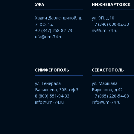
УФА
НИЖНЕВАРТОВСК
Хадии Давлетшиной, д.
ул. 9П, д.10
7, оф. 12
+7 (346) 630-02-33
+7 (347) 258-82-73
nv@um-74.ru
ufa@um-74.ru
СИМФЕРОПОЛЬ
СЕВАСТОПОЛЬ
ул. Генерала
ул. Маршала
Васильева, 30Б, оф.3
Бирюзова, д.42
8 (800) 551-94-33
+7 (865) 220-54-88
info@um-74.ru
info@um-74.ru