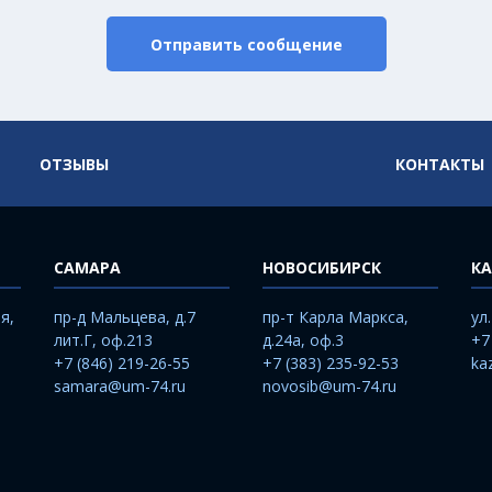
Отправить сообщение
ОТЗЫВЫ
КОНТАКТЫ
САМАРА
НОВОСИБИРСК
КА
я,
пр-д Мальцева, д.7
пр-т Карла Маркса,
ул
лит.Г, оф.213
д.24а, оф.3
+7
+7 (846) 219-26-55
+7 (383) 235-92-53
ka
samara@um-74.ru
novosib@um-74.ru