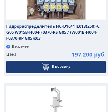
Гидрораспределитель HC-D16/4 IL013(250)-C
G05 W015B-H004-F0370-RS G05 / (W001B-H004-
F0370-RP G05)x03
В наличии
197 200 руб.
Цена
В корзину