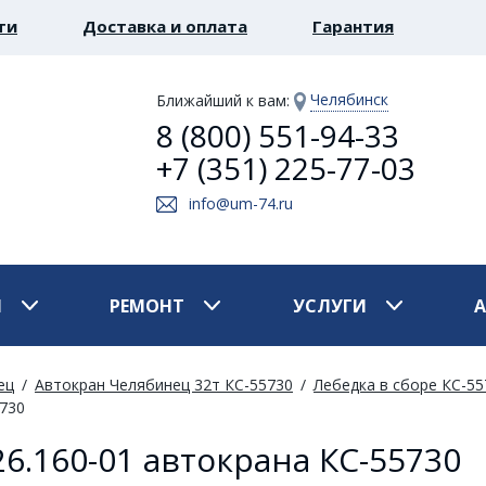
ти
Доставка и оплата
Гарантия
Челябинск
Ближайший к вам
:
8 (800) 551-94-33
+7 (351) 225-77-03
info@um-74.ru
И
РЕМОНТ
УСЛУГИ
ец
Автокран Челябинец 32т КС-55730
Лебедка в сборе КС-55
5730
6.160-01 автокрана КС-55730