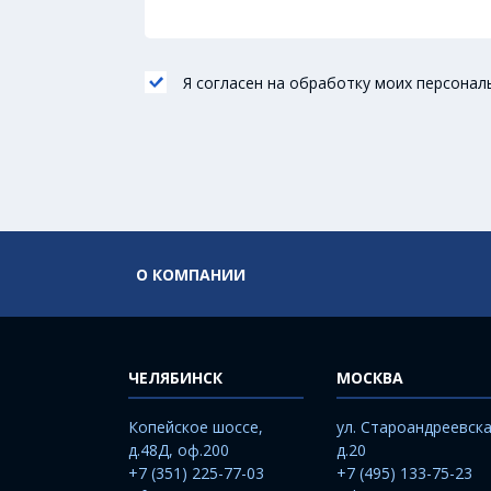
Я согласен на обработку моих персонал
О КОМПАНИИ
ЧЕЛЯБИНСК
МОСКВА
Копейское шоссе,
ул. Староандреевска
д.48Д, оф.200
д.20
+7 (351) 225-77-03
+7 (495) 133-75-23