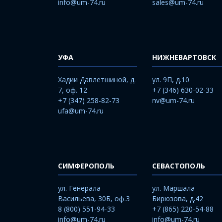
info@um-74.ru
sales@um-74.ru
УФА
НИЖНЕВАРТОВСК
Хадии Давлетшиной, д.
ул. 9П, д.10
7, оф. 12
+7 (346) 630-02-33
+7 (347) 258-82-73
nv@um-74.ru
ufa@um-74.ru
СИМФЕРОПОЛЬ
СЕВАСТОПОЛЬ
ул. Генерала
ул. Маршала
Васильева, 30Б, оф.3
Бирюзова, д.42
8 (800) 551-94-33
+7 (865) 220-54-88
info@um-74.ru
info@um-74.ru