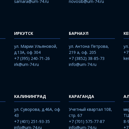
samara@um-74.ru
novosib@um-74.ru
ИРКУТСК
БАРНАУЛ
К
ул. Марии Ульяновой,
ул. Антона Петрова,
ул
д.13А, оф 304
219 а, оф. 205
+7
+7 (395) 240-71-26
+7 (3852) 38-85-73
ke
irk@um-74.ru
info@um-74.ru
КАЛИНИНГРАД
КАРАГАНДА
А
ул. Суворова, д.46А, оф
Учетный квартал 108,
мк
43
стр. 67
ТЦ
+7 (401) 251-93-35
+7 (701) 575-77-87
8-
info@um-74.ru
info@um-74.ru
+7