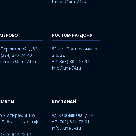
tumen@um-74.ru
ЕМЕРОВО
РОСТОВ-НА-ДОНУ
. Терешковой, д.52
50 лет Ростсельмаша
 (384) 277-74-40
2-6/22
merovo@um-74.ru
+7 (863) 309-17-94
info@um-74.ru
ЛМАТЫ
КОСТАНАЙ
р-н Атырау, д 159,
ул. Карбышева, д.14
 Табыс 1 этаж, оф
+7 (705) 844-72-01
9
info@um-74.ru
 (705) 844-72-01