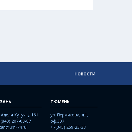
НОВОСТИ
ЗАНЬ
ТЮМЕНЬ
. Аделя Кутуя, д.161
ул. Пермякова, д.1,
 (843) 207-03-87
оф.337
zan@um-74.ru
+7(345) 269-23-33