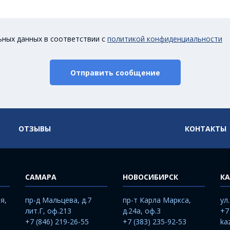
ьных данных в соответствии с
политикой конфиденциальности
Отправить сообщение
ОТЗЫВЫ
КОНТАКТЫ
САМАРА
НОВОСИБИРСК
КА
я,
пр-д Мальцева, д.7
пр-т Карла Маркса,
ул
лит.Г, оф.213
д.24а, оф.3
+7
+7 (846) 219-26-55
+7 (383) 235-92-53
ka