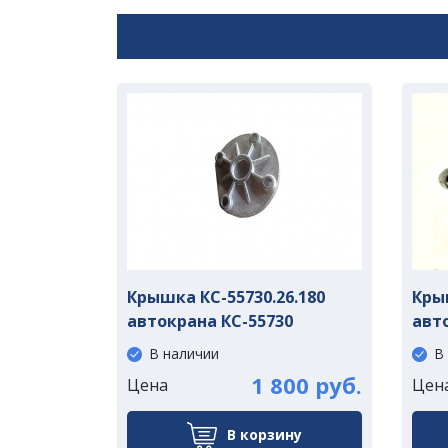
Крышка КС-55730.26.180
Крыш
автокрана КС-55730
авт
В наличии
В
1 800 руб.
Цена
Цен
В корзину