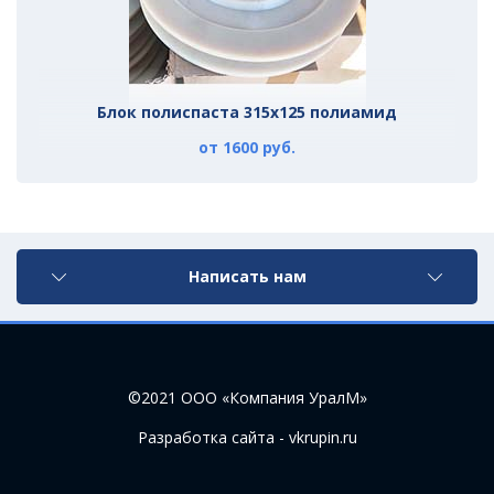
ре
Блок полиспаста 315х125 полиамид
от 1600 руб.
Написать нам
©2021 ООО «Компания УралМ»
Разработка сайта - vkrupin.ru