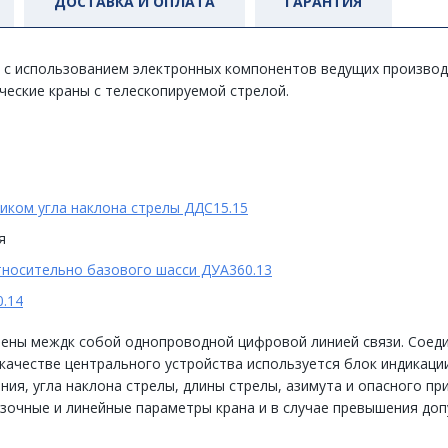
ДОСТАВКА И ОПЛАТА
ГАРАНТИЯ
с использованием электронных компонентов ведущих произво
ческие краны с телескопируемой стрелой.
иком угла наклона стрелы ДДС15.15
я
тносительно базового шасси ДУА360.13
.14
нены междк собой однопроводной цифровой линией связи. Соеди
скачестве центрального устройства используется блок индикаци
ия, угла наклона стрелы, длины стрелы, азимута и опасного п
узочные и линейные параметры крана и в случае превышения до