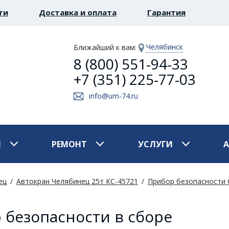
ти
Доставка и оплата
Гарантия
Челябинск
Ближайший к вам
:
8 (800) 551-94-33
+7 (351) 225-77-03
info@um-74.ru
И
РЕМОНТ
УСЛУГИ
ец
Автокран Челябинец 25т КС-45721
Прибор безопасности 
 безопасности в сборе