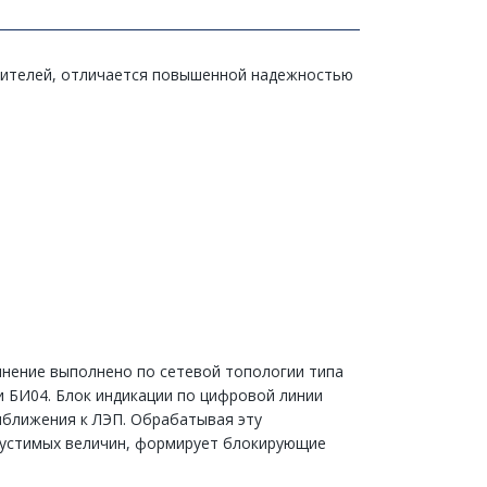
дителей, отличается повышенной надежностью
нение выполнено по сетевой топологии типа
и БИ04. Блок индикации по цифровой линии
риближения к ЛЭП. Обрабатывая эту
пустимых величин, формирует блокирующие