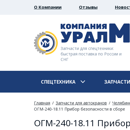
О Компании
Отзывы
Новос
Запчасти для спецтехники:
быстрая поставка по России и
СНГ
СПЕЦТЕХНИКА
ЗАПЧАСТ
Главная
Запчасти для автокранов
Челябин
ОГМ-240-18.11 Прибор безопасности в сборе
ОГМ-240-18.11 Прибор