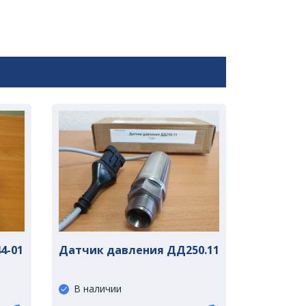
4-01
Датчик давления ДД250.11
В наличии