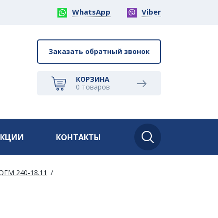
WhatsApp
Viber
Заказать обратный звонок
КОРЗИНА
0
товаров
АКЦИИ
КОНТАКТЫ
ОГМ 240-18.11