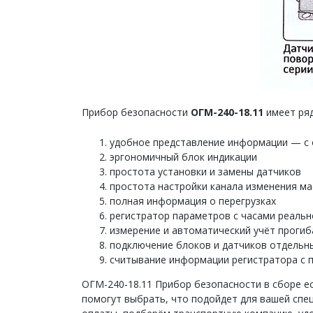
Прибор безопасности
ОГМ-240-18.11
имеет ря
удобное представление информации — с 
эргономичный блок индикации
простота установки и замены датчиков
простота настройки канала изменения ма
полная информация о перегрузках
регистратор параметров с часами реальн
измерение и автоматический учёт прогиб
подключение блоков и датчиков отдельн
считывание информации регистратора с
ОГМ-240-18.11 Прибор безопасности в сборе е
помогут выбрать, что подойдет для вашей спецт