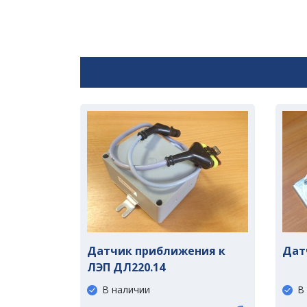
Датчик приближения к
Дат
ЛЭП ДЛ220.14
В наличии
В