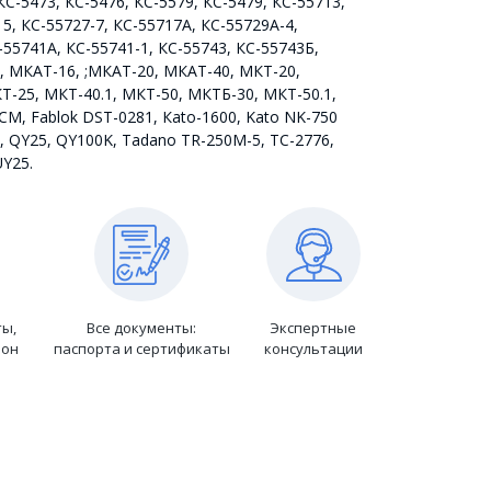
КС-5473, КС-5476, КС-5579, КС-5479, КС-55713,
15, КС-55727-7, КС-55717А, КС-55729А-4,
-55741A, КС-55741-1, КС-55743, КС-55743Б,
5, МКАТ-16, ;МКАТ-20, МКАТ-40, МКТ-20,
Т-25, МКТ-40.1, МКТ-50, МКТБ-30, МКТ-50.1,
CM, Fablok DST-0281, Кato-1600, Kato NK-750
H, QY25, QY100K, Tadano TR-250M-5, TC-2776,
Y25.
ты,
Все документы:
Экспертные
ион
паспорта и сертификаты
консультации