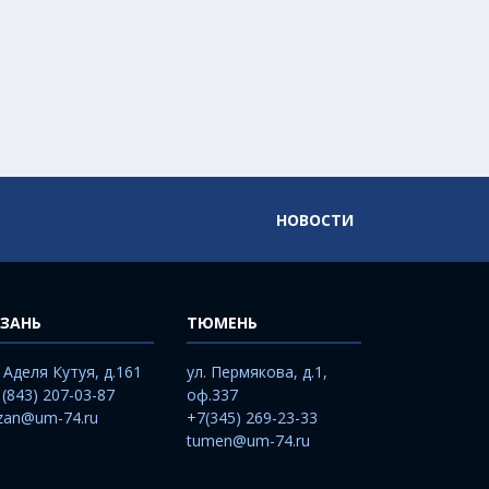
НОВОСТИ
ЗАНЬ
ТЮМЕНЬ
. Аделя Кутуя, д.161
ул. Пермякова, д.1,
 (843) 207-03-87
оф.337
zan@um-74.ru
+7(345) 269-23-33
tumen@um-74.ru