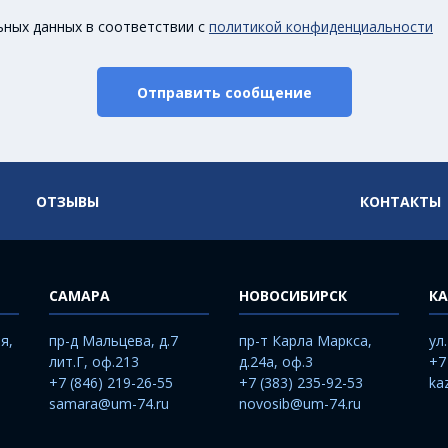
ьных данных в соответствии с
политикой конфиденциальности
Отправить сообщение
ОТЗЫВЫ
КОНТАКТЫ
САМАРА
НОВОСИБИРСК
КА
я,
пр-д Мальцева, д.7
пр-т Карла Маркса,
ул
лит.Г, оф.213
д.24а, оф.3
+7
+7 (846) 219-26-55
+7 (383) 235-92-53
ka
samara@um-74.ru
novosib@um-74.ru