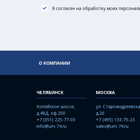
Я согласен на обработку моих персонал
О КОМПАНИИ
ЧЕЛЯБИНСК
МОСКВА
Копейское шоссе,
ул. Староандреевска
д.48Д, оф.200
д.20
+7 (351) 225-77-03
+7 (495) 133-75-23
info@um-74.ru
sales@um-74.ru