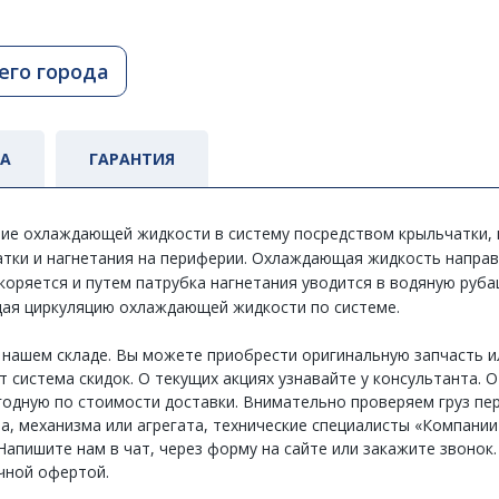
его города
ТА
ГАРАНТИЯ
ние охлаждающей жидкости в систему посредством крыльчатки, 
атки и нагнетания на периферии. Охлаждающая жидкость направ
коряется и путем патрубка нагнетания уводится в водяную руб
щая циркуляцию охлаждающей жидкости по системе.
а нашем складе. Вы можете приобрести оригинальную запчасть 
 система скидок. О текущих акциях узнавайте у консультанта. О
одную по стоимости доставки. Внимательно проверяем груз пер
зла, механизма или агрегата, технические специалисты «Компани
апишите нам в чат, через форму на сайте или закажите звонок.
чной офертой.