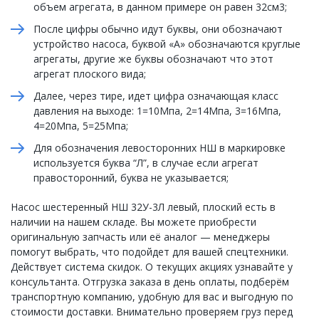
объем агрегата, в данном примере он равен 32см3;
После цифры обычно идут буквы, они обозначают
устройство насоса, буквой «А» обозначаются круглые
агрегаты, другие же буквы обозначают что этот
агрегат плоского вида;
Далее, через тире, идет цифра означающая класс
давления на выходе: 1=10Мпа, 2=14Мпа, 3=16Мпа,
4=20Мпа, 5=25Мпа;
Для обозначения левосторонних НШ в маркировке
используется буква “Л”, в случае если агрегат
правосторонний, буква не указывается;
Насос шестеренный НШ 32У-3Л левый, плоский есть в
наличии на нашем складе. Вы можете приобрести
оригинальную запчасть или её аналог — менеджеры
помогут выбрать, что подойдет для вашей спецтехники.
Действует система скидок. О текущих акциях узнавайте у
консультанта. Отгрузка заказа в день оплаты, подберём
транспортную компанию, удобную для вас и выгодную по
стоимости доставки. Внимательно проверяем груз перед