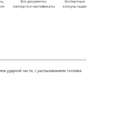
ты,
Все документы:
Экспертные
ион
паспорта и сертификаты
консультации
ем ударной части, с распыливанием топлива