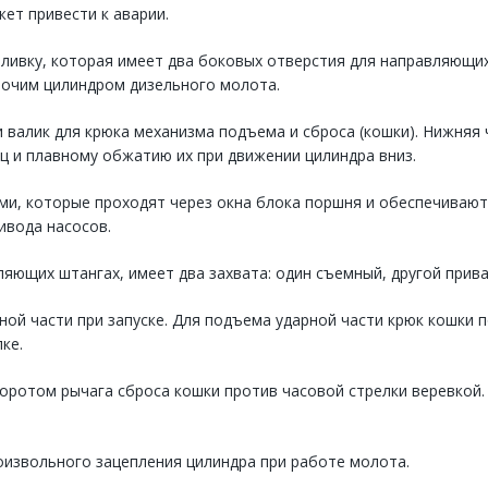
ет привести к аварии.
ливку, которая имеет два боковых отверстия для направляющих
бочим цилиндром дизельного молота.
и валик для крюка механизма подъема и сброса (кошки). Нижняя 
 и плавному обжатию их при движении цилиндра вниз.
ми, которые проходят через окна блока поршня и обеспечивают 
ивода насосов.
яющих штангах, имеет два захвата: один съемный, другой прива
ой части при запуске. Для подъема ударной части крюк кошки п
ке.
оротом рычага сброса кошки против часовой стрелки веревкой
извольного зацепления цилиндра при работе молота.