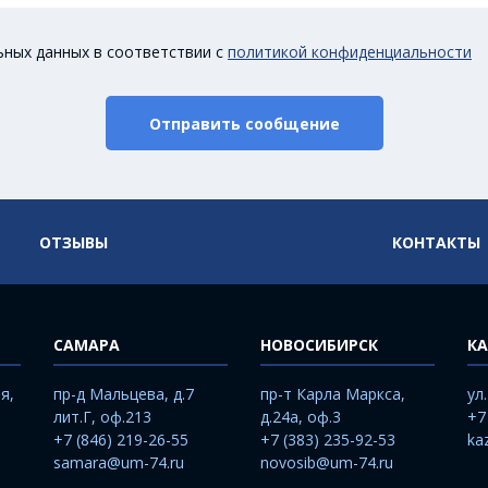
ьных данных в соответствии с
политикой конфиденциальности
Отправить сообщение
ОТЗЫВЫ
КОНТАКТЫ
САМАРА
НОВОСИБИРСК
КА
я,
пр-д Мальцева, д.7
пр-т Карла Маркса,
ул
лит.Г, оф.213
д.24а, оф.3
+7
+7 (846) 219-26-55
+7 (383) 235-92-53
ka
samara@um-74.ru
novosib@um-74.ru