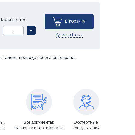
Количество
В корзину
+
Купить в 1 клик
еталями привода насоса автокрана.
ты,
Все документы:
Экспертные
ион
паспорта и сертификаты
консультации