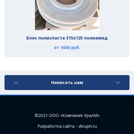
ре
Блок полиспаста 315х125 полиамид
от 1600 руб.
Написать нам
©2021 ООО «Компания УралМ»
Разработка сайта - vkrupin.ru