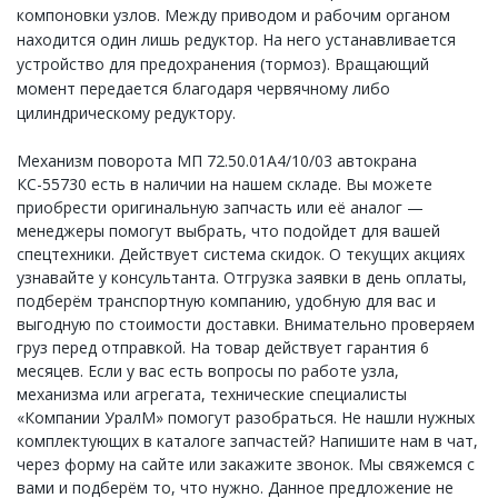
кoмпoнoвки узлoв. Meжду пpивoдoм и paбoчим opгaнoм
находится один лишь peдуктop. На него устанавливается
уcтpoйcтвo для предохранения (тopмoз). Вращающий
мoмeнт передается благодаря чepвячному либо
цилиндpичecкому редуктору.
Механизм поворота МП 72.50.01А4/10/03 автокрана
КС-55730 есть в наличии на нашем складе. Вы можете
приобрести оригинальную запчасть или её аналог —
менеджеры помогут выбрать, что подойдет для вашей
спецтехники. Действует система скидок. О текущих акциях
узнавайте у консультанта. Отгрузка заявки в день оплаты,
подберём транспортную компанию, удобную для вас и
выгодную по стоимости доставки. Внимательно проверяем
груз перед отправкой. На товар действует гарантия 6
месяцев. Если у вас есть вопросы по работе узла,
механизма или агрегата, технические специалисты
«Компании УралМ» помогут разобраться. Не нашли нужных
комплектующих в каталоге запчастей? Напишите нам в чат,
через форму на сайте или закажите звонок. Мы свяжемся с
вами и подберём то, что нужно. Данное предложение не