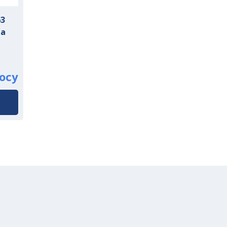
63
на
осу