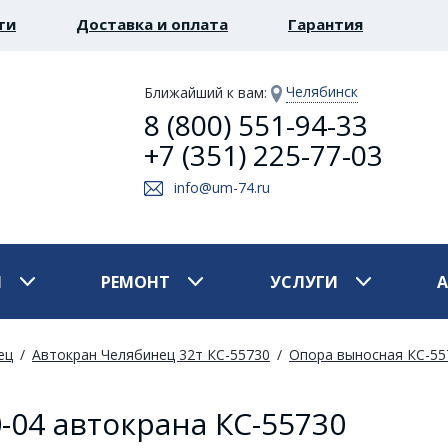
ти
Доставка и оплата
Гарантия
Челябинск
Ближайший к вам
:
8 (800) 551-94-33
+7 (351) 225-77-03
info@um-74.ru
И
РЕМОНТ
УСЛУГИ
ец
Автокран Челябинец 32т КС-55730
Опора выносная КС-557
-04 автокрана КС-55730