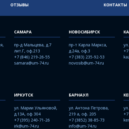
ОТЗЫВЫ
КОНТАКТЫ
САМАРА
НОВОСИБИРСК
КА
я,
пр-д Мальцева, д.7
пр-т Карла Маркса,
ул
лит.Г, оф.213
д.24а, оф.3
+7
+7 (846) 219-26-55
+7 (383) 235-92-53
ka
samara@um-74.ru
novosib@um-74.ru
ИРКУТСК
БАРНАУЛ
К
ул. Марии Ульяновой,
ул. Антона Петрова,
ул
д.13А, оф 304
219 а, оф. 205
+7
+7 (395) 240-71-26
+7 (3852) 38-85-73
ke
irk@um-74.ru
info@um-74.ru