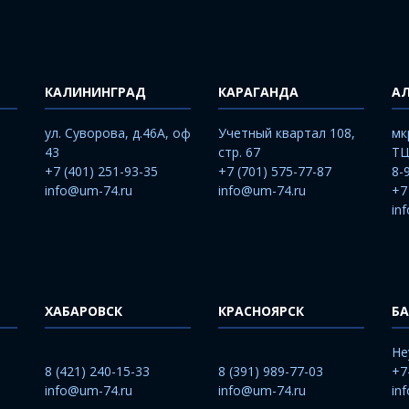
КАЛИНИНГРАД
КАРАГАНДА
А
ул. Суворова, д.46А, оф
Учетный квартал 108,
мк
43
стр. 67
ТЦ
+7 (401) 251-93-35
+7 (701) 575-77-87
8-
info@um-74.ru
info@um-74.ru
+7
in
ХАБАРОВСК
КРАСНОЯРСК
БА
He
8 (421) 240-15-33
8 (391) 989-77-03
+7
info@um-74.ru
info@um-74.ru
in