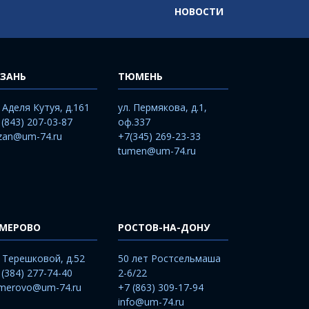
НОВОСТИ
ЗАНЬ
ТЮМЕНЬ
. Аделя Кутуя, д.161
ул. Пермякова, д.1,
 (843) 207-03-87
оф.337
zan@um-74.ru
+7(345) 269-23-33
tumen@um-74.ru
ЕМЕРОВО
РОСТОВ-НА-ДОНУ
. Терешковой, д.52
50 лет Ростсельмаша
 (384) 277-74-40
2-6/22
merovo@um-74.ru
+7 (863) 309-17-94
info@um-74.ru