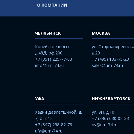
О КОМПАНИИ
ЧЕЛЯБИНСК
МОСКВА
Копейское шоссе,
ул. Староандреевска
д.48Д, оф.200
д.20
+7 (351) 225-77-03
+7 (495) 133-75-23
info@um-74.ru
sales@um-74.ru
УФА
НИЖНЕВАРТОВСК
Хадии Давлетшиной, д.
ул. 9П, д.10
7, оф. 12
+7 (346) 630-02-33
+7 (347) 258-82-73
nv@um-74.ru
ufa@um-74.ru