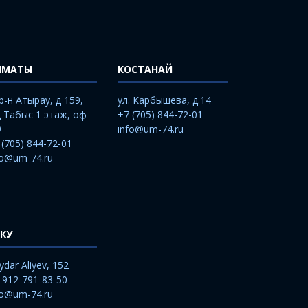
ЛМАТЫ
КОСТАНАЙ
р-н Атырау, д 159,
ул. Карбышева, д.14
 Табыс 1 этаж, оф
+7 (705) 844-72-01
9
info@um-74.ru
 (705) 844-72-01
fo@um-74.ru
КУ
ydar Aliyev, 152
-912-791-83-50
fo@um-74.ru