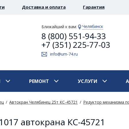
ти
Доставка и оплата
Гарантия
Челябинск
Ближайший к вам
:
8 (800) 551-94-33
+7 (351) 225-77-03
info@um-74.ru
И
РЕМОНТ
УСЛУГИ
ец
Автокран Челябинец 25т КС-45721
Редуктор механизма по
.1017 автокрана КС-45721