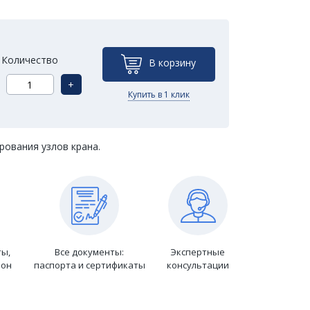
Количество
В корзину
+
Купить в 1 клик
рования узлов крана.
ты,
Все документы:
Экспертные
ион
паспорта и сертификаты
консультации