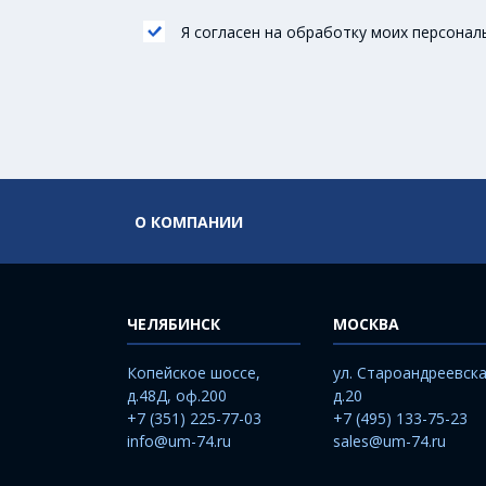
Я согласен на обработку моих персонал
О КОМПАНИИ
ЧЕЛЯБИНСК
МОСКВА
Копейское шоссе,
ул. Староандреевска
д.48Д, оф.200
д.20
+7 (351) 225-77-03
+7 (495) 133-75-23
info@um-74.ru
sales@um-74.ru