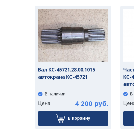
Вал КС-45721.28.00.1015
Час
автокрана КС-45721
КС-4
авт
В наличии
В
4 200 руб.
Цена
Цен
В корзину