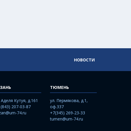
НОВОСТИ
ЗАНЬ
ТЮМЕНЬ
. Аделя Кутуя, д.161
ул. Пермякова, д.1,
 (843) 207-03-87
оф.337
zan@um-74.ru
+7(345) 269-23-33
tumen@um-74.ru