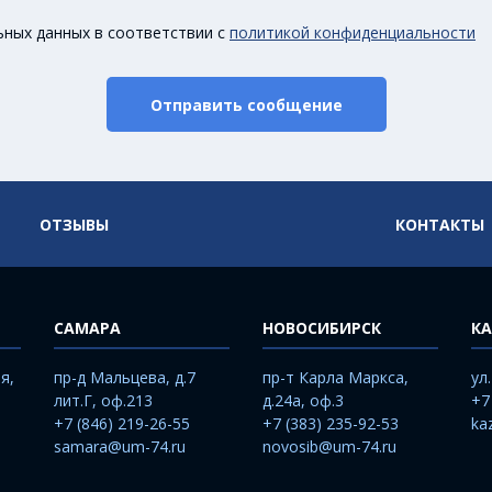
ьных данных в соответствии с
политикой конфиденциальности
Отправить сообщение
ОТЗЫВЫ
КОНТАКТЫ
САМАРА
НОВОСИБИРСК
КА
я,
пр-д Мальцева, д.7
пр-т Карла Маркса,
ул
лит.Г, оф.213
д.24а, оф.3
+7
+7 (846) 219-26-55
+7 (383) 235-92-53
ka
samara@um-74.ru
novosib@um-74.ru