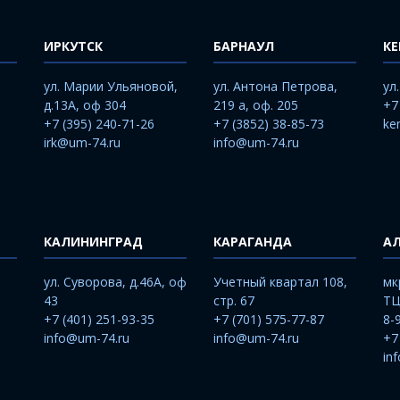
ИРКУТСК
БАРНАУЛ
К
ул. Марии Ульяновой,
ул. Антона Петрова,
ул
д.13А, оф 304
219 а, оф. 205
+7
+7 (395) 240-71-26
+7 (3852) 38-85-73
ke
irk@um-74.ru
info@um-74.ru
КАЛИНИНГРАД
КАРАГАНДА
А
ул. Суворова, д.46А, оф
Учетный квартал 108,
мк
43
стр. 67
ТЦ
+7 (401) 251-93-35
+7 (701) 575-77-87
8-
info@um-74.ru
info@um-74.ru
+7
in