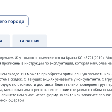
его города
ТА
ГАРАНТИЯ
зделием. Жгут широго применяется на Краны КС-45721(2010). М
я прописаны в инструкции по эксплуатации, которая наиболее ч
нашем складе. Вы можете приобрести оригинальную запчасть или
тема скидок. О текущих акциях узнавайте у консультанта. Отгру
одную по стоимости доставки. Внимательно проверяем груз пер
зла, механизма или агрегата, технические специалисты «Компани
апишите нам в чат, через форму на сайте или закажите звонок.
чной офертой.