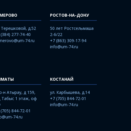
ЕМЕРОВО
РОСТОВ-НА-ДОНУ
. Терешковой, д.52
50 лет Ростсельмаша
 (384) 277-74-40
2-6/22
merovo@um-74.ru
+7 (863) 309-17-94
info@um-74.ru
ЛМАТЫ
КОСТАНАЙ
р-н Атырау, д 159,
ул. Карбышева, д.14
 Табыс 1 этаж, оф
+7 (705) 844-72-01
9
info@um-74.ru
 (705) 844-72-01
fo@um-74.ru