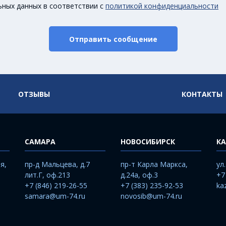
ьных данных в соответствии с
политикой конфиденциальности
Отправить сообщение
ОТЗЫВЫ
КОНТАКТЫ
САМАРА
НОВОСИБИРСК
КА
я,
пр-д Мальцева, д.7
пр-т Карла Маркса,
ул
лит.Г, оф.213
д.24а, оф.3
+7
+7 (846) 219-26-55
+7 (383) 235-92-53
ka
samara@um-74.ru
novosib@um-74.ru