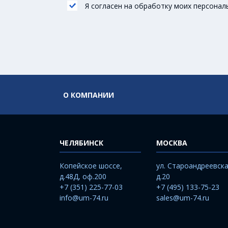
Я согласен на обработку моих персонал
О КОМПАНИИ
ЧЕЛЯБИНСК
МОСКВА
Копейское шоссе,
ул. Староандреевска
д.48Д, оф.200
д.20
+7 (351) 225-77-03
+7 (495) 133-75-23
info@um-74.ru
sales@um-74.ru