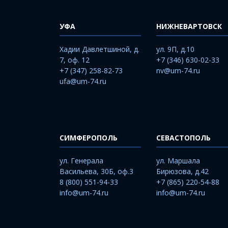
УФА
НИЖНЕВАРТОВСК
Хадии Давлетшиной, д.
ул. 9П, д.10
7, оф. 12
+7 (346) 630-02-33
+7 (347) 258-82-73
nv@um-74.ru
ufa@um-74.ru
СИМФЕРОПОЛЬ
СЕВАСТОПОЛЬ
ул. Генерала
ул. Маршала
Васильева, 30Б, оф.3
Бирюзова, д.42
8 (800) 551-94-33
+7 (865) 220-54-88
info@um-74.ru
info@um-74.ru