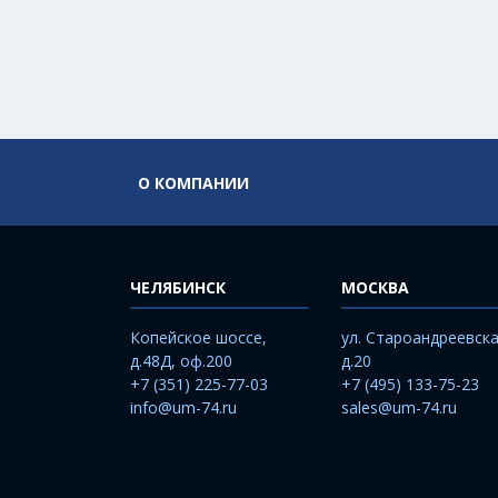
О КОМПАНИИ
ЧЕЛЯБИНСК
МОСКВА
Копейское шоссе,
ул. Староандреевска
д.48Д, оф.200
д.20
+7 (351) 225-77-03
+7 (495) 133-75-23
info@um-74.ru
sales@um-74.ru