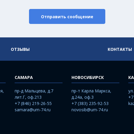
Отправить сообщение
ОТЗЫВЫ
КОНТАКТЫ
САМАРА
НОВОСИБИРСК
КА
я,
пр-д Мальцева, д.7
пр-т Карла Маркса,
ул
лит.Г, оф.213
д.24а, оф.3
+7
+7 (846) 219-26-55
+7 (383) 235-92-53
ka
samara@um-74.ru
novosib@um-74.ru