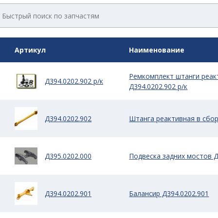
Артикул
Наименование
Ремкомплект штанги реак
Д394.0202.902 р/к
Д394.0202.902 р/к
Д394.0202.902
Штанга реактивная в сбор
Д395.0202.000
Подвеска задних мостов Д
Д394.0202.901
Балансир Д394.0202.901